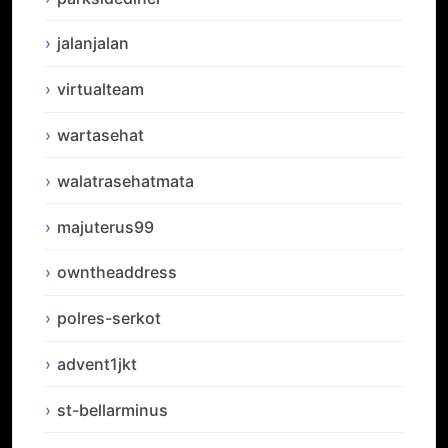
jalanjalan
virtualteam
wartasehat
walatrasehatmata
majuterus99
owntheaddress
polres-serkot
advent1jkt
st-bellarminus