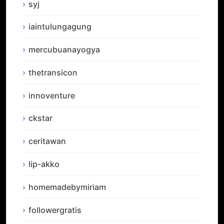
syj
iaintulungagung
mercubuanayogya
thetransicon
innoventure
ckstar
ceritawan
lip-akko
homemadebymiriam
followergratis