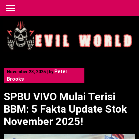
Skip
to
content
Peter
November 23, 2025
|
by
Brooks
SPBU VIVO Mulai Terisi
BBM: 5 Fakta Update Stok
November 2025!