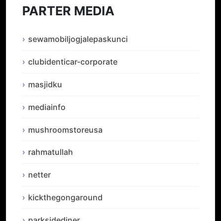
PARTER MEDIA
sewamobiljogjalepaskunci
clubidenticar-corporate
masjidku
mediainfo
mushroomstoreusa
rahmatullah
netter
kickthegongaround
parksidediner