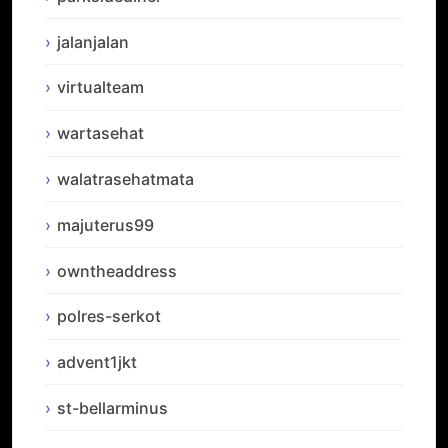
jalanjalan
virtualteam
wartasehat
walatrasehatmata
majuterus99
owntheaddress
polres-serkot
advent1jkt
st-bellarminus