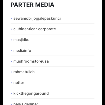
PARTER MEDIA
sewamobiljogjalepaskunci
clubidenticar-corporate
masjidku
mediainfo
mushroomstoreusa
rahmatullah
netter
kickthegongaround
parksidediner