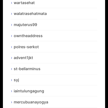
wartasehat
walatrasehatmata
majuterus99
owntheaddress
polres-serkot
advent1jkt
st-bellarminus
syj
iaintulungagung
mercubuanayogya