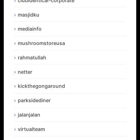
clubidenticar-corporate
masjidku
mediainfo
mushroomstoreusa
rahmatullah
netter
kickthegongaround
parksidediner
jalanjalan
virtualteam