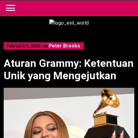
Skip
to
content
Peter Brooks
February 2, 2026
|
by
Aturan Grammy: Ketentuan
Unik yang Mengejutkan