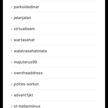
parksidediner
jalanjalan
virtualteam
wartasehat
walatrasehatmata
majuterus99
owntheaddress
polres-serkot
advent1jkt
st-bellarminus