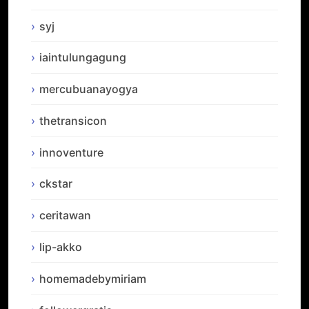
syj
iaintulungagung
mercubuanayogya
thetransicon
innoventure
ckstar
ceritawan
lip-akko
homemadebymiriam