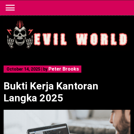
Skip
to
content
Peter Brooks
October 14, 2025
|
by
Bukti Kerja Kantoran
Langka 2025