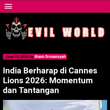
Skip
to
content
ilham.firmansyah
June 19, 2026
|
by
India Berharap di Cannes
Lions 2026: Momentum
dan Tantangan