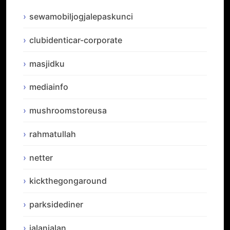
sewamobiljogjalepaskunci
clubidenticar-corporate
masjidku
mediainfo
mushroomstoreusa
rahmatullah
netter
kickthegongaround
parksidediner
jalanjalan