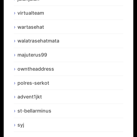
virtualteam
wartasehat
walatrasehatmata
majuterus99
owntheaddress
polres-serkot
advent1jkt
st-bellarminus
syj