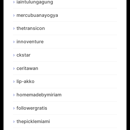
iaintulungagung
mercubuanayogya
thetransicon
innoventure
ckstar
ceritawan
lip-akko
homemadebymiriam
followergratis
thepicklemiami