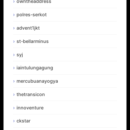
owntheaddress
polres-serkot
advent1jkt
st-bellarminus
syj
iaintulungagung
mercubuanayogya
thetransicon
innoventure
ckstar