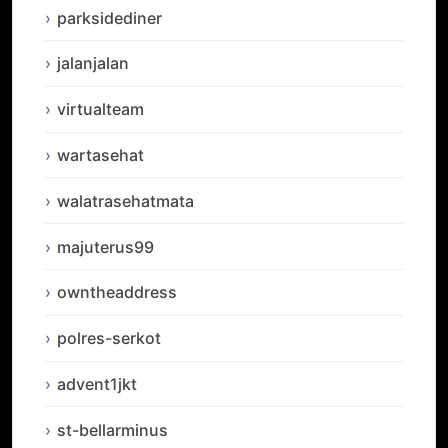
parksidediner
jalanjalan
virtualteam
wartasehat
walatrasehatmata
majuterus99
owntheaddress
polres-serkot
advent1jkt
st-bellarminus