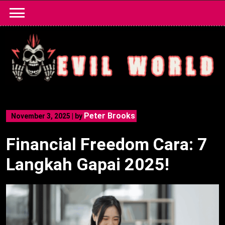
Skip
to
content
Peter Brooks
November 3, 2025
|
by
Financial Freedom Cara: 7
Langkah Gapai 2025!