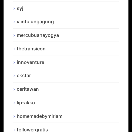
syj
iaintulungagung
mercubuanayogya
thetransicon
innoventure
ckstar
ceritawan
lip-akko
homemadebymiriam
followergratis