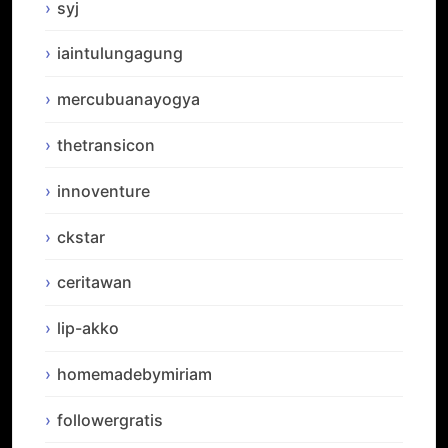
syj
iaintulungagung
mercubuanayogya
thetransicon
innoventure
ckstar
ceritawan
lip-akko
homemadebymiriam
followergratis