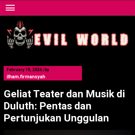
Skip
to
content
February 19, 2026
|
by
ilham.firmansyah
Geliat Teater dan Musik di
Duluth: Pentas dan
Pertunjukan Unggulan