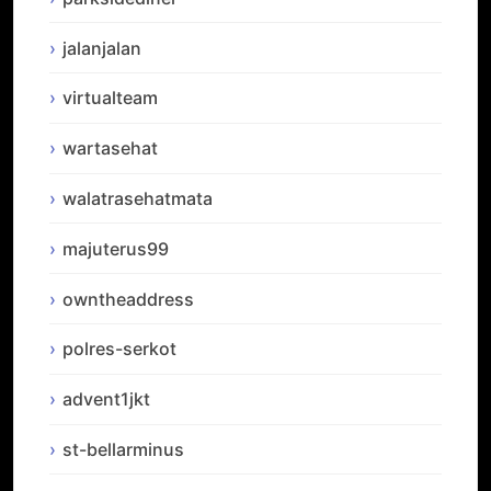
jalanjalan
virtualteam
wartasehat
walatrasehatmata
majuterus99
owntheaddress
polres-serkot
advent1jkt
st-bellarminus