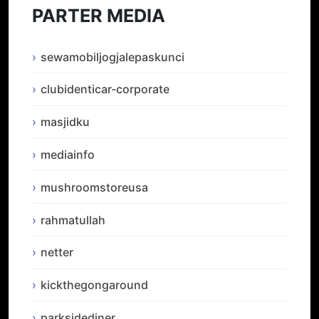
PARTER MEDIA
sewamobiljogjalepaskunci
clubidenticar-corporate
masjidku
mediainfo
mushroomstoreusa
rahmatullah
netter
kickthegongaround
parksidediner