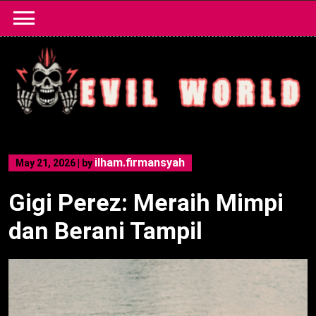
Skip
to
content
ilham.firmansyah
May 21, 2026
|
by
Gigi Perez: Meraih Mimpi
dan Berani Tampil