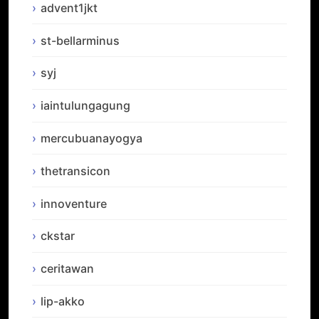
advent1jkt
st-bellarminus
syj
iaintulungagung
mercubuanayogya
thetransicon
innoventure
ckstar
ceritawan
lip-akko