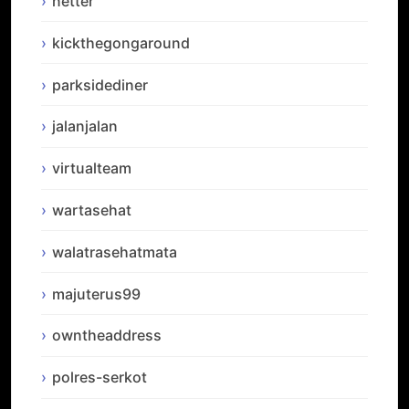
netter
kickthegongaround
parksidediner
jalanjalan
virtualteam
wartasehat
walatrasehatmata
majuterus99
owntheaddress
polres-serkot