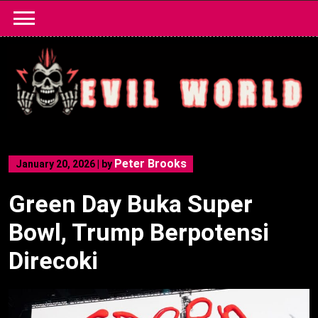
Skip
to
content
Peter Brooks
January 20, 2026
|
by
Green Day Buka Super
Bowl, Trump Berpotensi
Direcoki