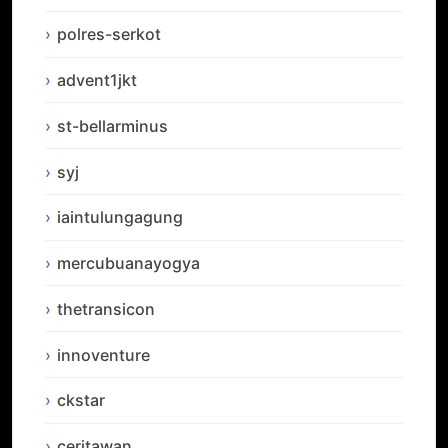
polres-serkot
advent1jkt
st-bellarminus
syj
iaintulungagung
mercubuanayogya
thetransicon
innoventure
ckstar
ceritawan