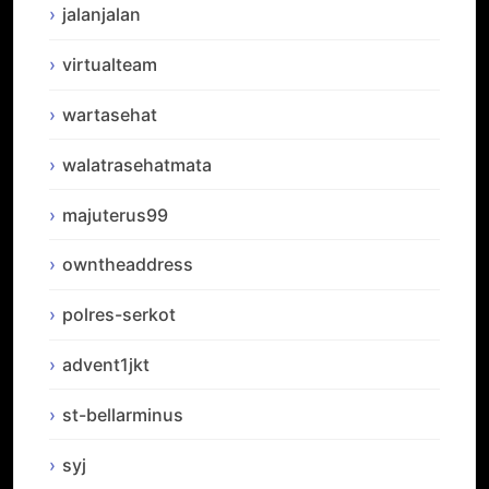
jalanjalan
virtualteam
wartasehat
walatrasehatmata
majuterus99
owntheaddress
polres-serkot
advent1jkt
st-bellarminus
syj