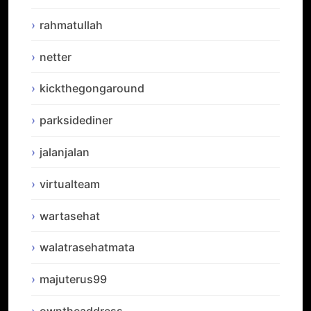
rahmatullah
netter
kickthegongaround
parksidediner
jalanjalan
virtualteam
wartasehat
walatrasehatmata
majuterus99
owntheaddress