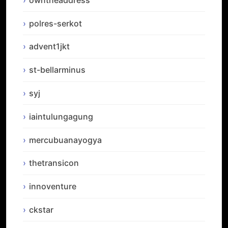
polres-serkot
advent1jkt
st-bellarminus
syj
iaintulungagung
mercubuanayogya
thetransicon
innoventure
ckstar