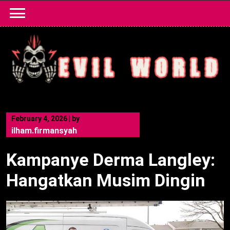
Skip
to
content
February 4, 2026
|
by
ilham.firmansyah
Kampanye Derma Langley:
Hangatkan Musim Dingin