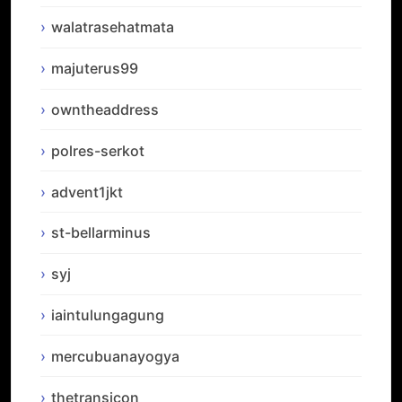
walatrasehatmata
majuterus99
owntheaddress
polres-serkot
advent1jkt
st-bellarminus
syj
iaintulungagung
mercubuanayogya
thetransicon