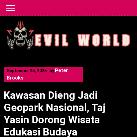
Skip
to
content
Peter
September 25, 2025
|
by
Brooks
Kawasan Dieng Jadi
Geopark Nasional, Taj
Yasin Dorong Wisata
Edukasi Budaya