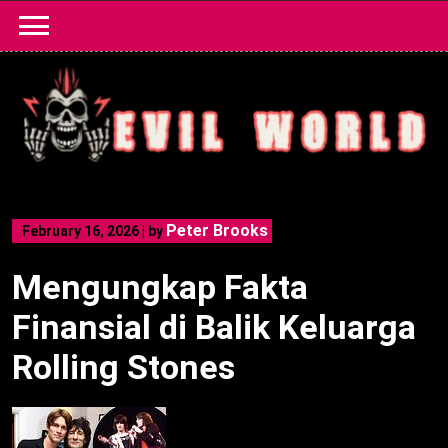
Skip
to
content
Peter Brooks
February 16, 2026
|
by
Mengungkap Fakta
Finansial di Balik Keluarga
Rolling Stones