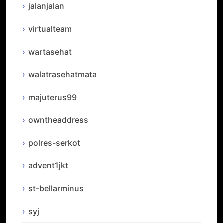
jalanjalan
virtualteam
wartasehat
walatrasehatmata
majuterus99
owntheaddress
polres-serkot
advent1jkt
st-bellarminus
syj