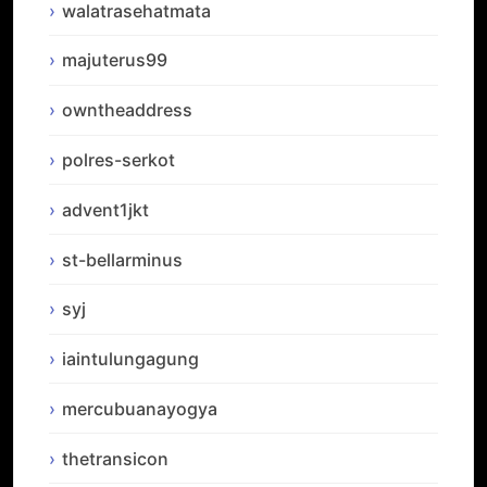
walatrasehatmata
majuterus99
owntheaddress
polres-serkot
advent1jkt
st-bellarminus
syj
iaintulungagung
mercubuanayogya
thetransicon