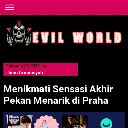
Skip
to
content
February 20, 2026
|
by
ilham.firmansyah
Menikmati Sensasi Akhir
Pekan Menarik di Praha