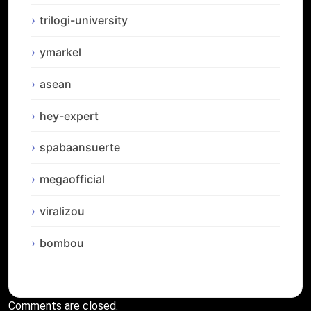
trilogi-university
ymarkel
asean
hey-expert
spabaansuerte
megaofficial
viralizou
bombou
Comments are closed.