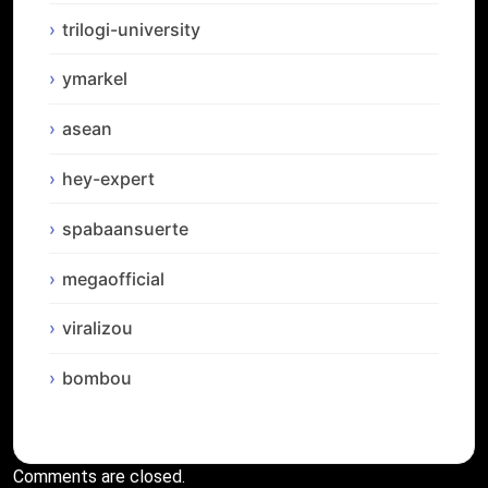
trilogi-university
ymarkel
asean
hey-expert
spabaansuerte
megaofficial
viralizou
bombou
Comments are closed.