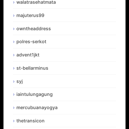
walatrasehatmata
majuterus99
owntheaddress
polres-serkot
advent1jkt
st-bellarminus
syj
iaintulungagung
mercubuanayogya
thetransicon