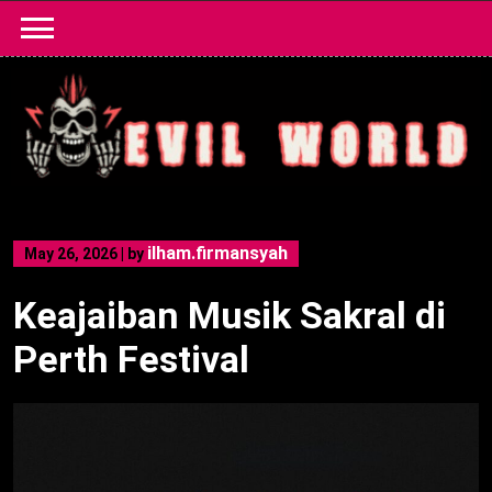
Skip
to
content
ilham.firmansyah
May 26, 2026
|
by
Keajaiban Musik Sakral di
Perth Festival