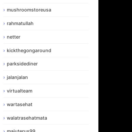
mushroomstoreusa
rahmatullah
netter
kickthegongaround
parksidediner
jalanjalan
virtualteam
wartasehat
walatrasehatmata
majuterus99