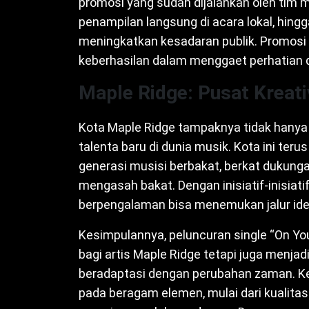
promosi yang sudah dijalankan oleh tim m
penampilan langsung di acara lokal, hing
meningkatkan kesadaran publik. Promosi 
keberhasilan dalam menggaet perhatian d
Maple Ridge: Pusat Kreati
Kota Maple Ridge tampaknya tidak hanya i
talenta baru di dunia musik. Kota ini ter
generasi musisi berbakat, berkat dukung
mengasah bakat. Dengan inisiatif-inisiati
berpengalaman bisa menemukan jalur idea
Kesimpulannya, peluncuran single “On Y
bagi artis Maple Ridge tetapi juga menja
beradaptasi dengan perubahan zaman. Keb
pada beragam elemen, mulai dari kualitas 