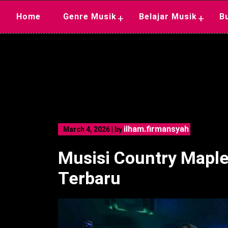
Skip
Home
Genre Musik
Belajar Musik
B
+
+
to
content
ilham.firmansyah
March 4, 2026
|
by
Musisi Country Maple 
Terbaru