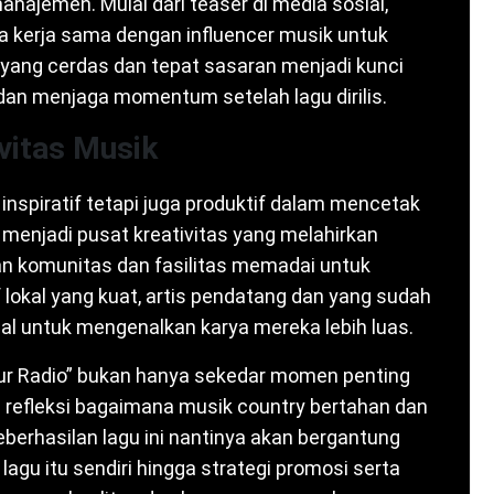
anajemen. Mulai dari teaser di media sosial,
ga kerja sama dengan influencer musik untuk
yang cerdas dan tepat sasaran menjadi kunci
an menjaga momentum setelah lagu dirilis.
vitas Musik
nspiratif tetapi juga produktif dalam mencetak
us menjadi pusat kreativitas yang melahirkan
an komunitas dan fasilitas memadai untuk
f lokal yang kuat, artis pendatang dan yang sudah
l untuk mengenalkan karya mereka lebih luas.
our Radio” bukan hanya sekedar momen penting
di refleksi bagaimana musik country bertahan dan
erhasilan lagu ini nantinya akan bergantung
lagu itu sendiri hingga strategi promosi serta