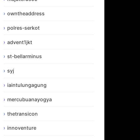
owntheaddress
polres-serkot
advent1jkt
st-bellarminus
syj
iaintulungagung
mercubuanayogya
thetransicon
innoventure