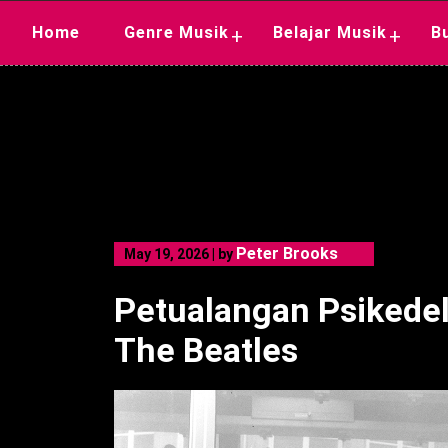
Skip
Home
Genre Musik
Belajar Musik
B
+
+
to
content
Peter Brooks
May 19, 2026
|
by
Petualangan Psikedeli
The Beatles