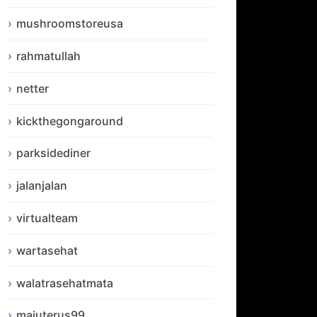
mushroomstoreusa
rahmatullah
netter
kickthegongaround
parksidediner
jalanjalan
virtualteam
wartasehat
walatrasehatmata
majuterus99