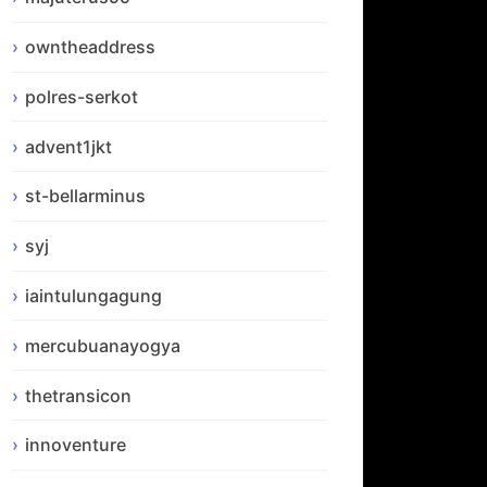
owntheaddress
polres-serkot
advent1jkt
st-bellarminus
syj
iaintulungagung
mercubuanayogya
thetransicon
innoventure