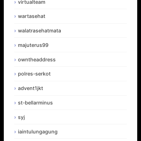
virtualteam
wartasehat
walatrasehatmata
majuterus99
owntheaddress
polres-serkot
advent1jkt
st-bellarminus
syj
iaintulungagung