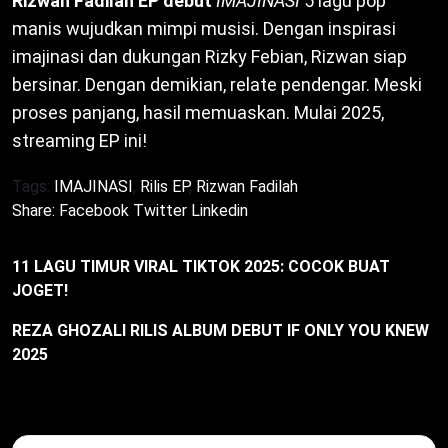
Rizwan Fadilah EP debut
IMAJINASI
5 lagu pop
manis wujudkan mimpi musisi. Dengan inspirasi
imajinasi dan dukungan Rizky Febian, Rizwan siap
bersinar. Dengan demikian, relate pendengar. Meski
proses panjang, hasil memuaskan. Mulai 2025,
streaming EP ini!
Tags:
IMAJINASI
,
Rilis EP
,
Rizwan Fadilah
Share:
Facebook
Twitter
Linkedin
11 LAGU TIMUR VIRAL TIKTOK 2025: COCOK BUAT
JOGET!
REZA GHOZALI RILIS ALBUM DEBUT IF ONLY YOU KNEW
2025