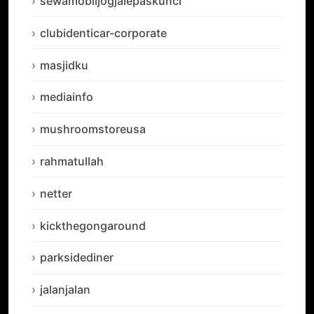
sewamobiljogjalepaskunci
clubidenticar-corporate
masjidku
mediainfo
mushroomstoreusa
rahmatullah
netter
kickthegongaround
parksidediner
jalanjalan