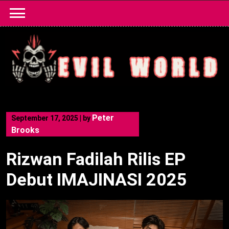
Skip
to
content
Peter
September 17, 2025
|
by
Brooks
Rizwan Fadilah Rilis EP
Debut IMAJINASI 2025