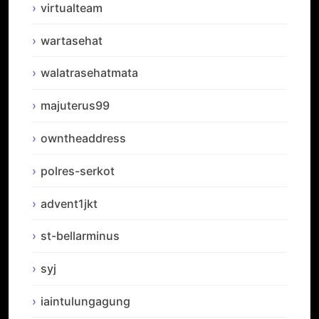
virtualteam
wartasehat
walatrasehatmata
majuterus99
owntheaddress
polres-serkot
advent1jkt
st-bellarminus
syj
iaintulungagung