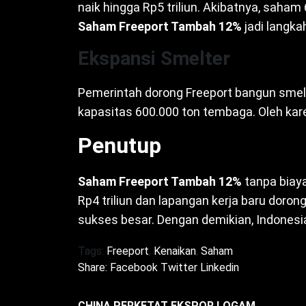
naik hingga Rp5 triliun. Akibatnya, sah
Saham Freeport Tambah 12%
jadi langka
Ekspansi Smelter
Pemerintah dorong Freeport bangun smelter
kapasitas 600.000 ton tembaga. Oleh kare
Penutup
Saham Freeport Tambah 12%
tanpa biaya
Rp4 triliun dan lapangan kerja baru doron
sukses besar. Dengan demikian, Indones
Tags:
Freeport
,
Kenaikan
,
Saham
Share:
Facebook
Twitter
Linkedin
CHINA PERKETAT EKSPOR LOGAM