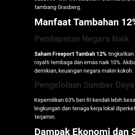
tambang Grasberg.
Manfaat Tambahan 12
Pendapatan Negara Naik
Saham Freeport Tambah 12%
tingkatkan d
royalti tembaga dan emas naik 10%. Akib
demikian, keuangan negara makin kokoh.
Pengelolaan Sumber Daya
Kepemilikan 63% beri RI kendali lebih bes
lingkungan dan tenaga kerja lokal diperke
terjamin.
Dampak Ekonomi dan S