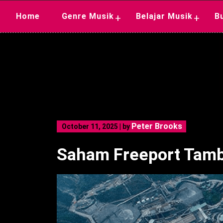
Skip
Home
Genre Musik
Belajar Musik
B
+
+
to
content
Peter Brooks
October 11, 2025
|
by
Saham Freeport Tamb