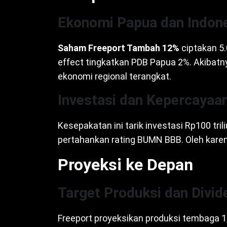
Ekonomi Papua dan Indon
Saham Freeport Tambah 12%
ciptakan 5.0
effect tingkatkan PDB Papua 2%. Akibatn
ekonomi regional terangkat.
Investasi dan Kepercayaa
Kesepakatan ini tarik investasi Rp100 tril
pertahankan rating BUMN BBB. Oleh karena
Proyeksi ke Depan
Target Produksi dan Divid
Freeport proyeksikan produksi tembaga 1,7 