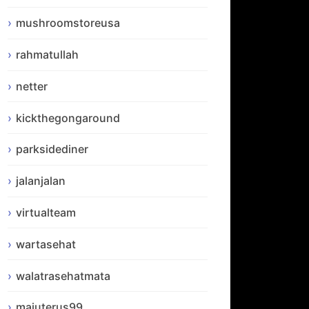
mushroomstoreusa
rahmatullah
netter
kickthegongaround
parksidediner
jalanjalan
virtualteam
wartasehat
walatrasehatmata
majuterus99