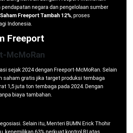
an pendapatan negara dan pengelolaan sumber
Saham Freeport Tambah 12%
, proses
gi Indonesia.
m Freeport
ort-McMoRan
siasi sejak 2024 dengan Freeport-McMoRan. Selain
an saham gratis jika target produksi tembaga
arat 1,5 juta ton tembaga pada 2024. Dengan
anpa biaya tambahan.
gosiasi. Selain itu, Menteri BUMN Erick Thohir
itu, kepemilikan 63% perkuat kontrol RI atas