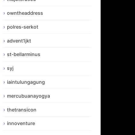
owntheaddress
polres-serkot
advent1jkt
st-bellarminus
syj
iaintulungagung
mercubuanayogya
thetransicon
innoventure