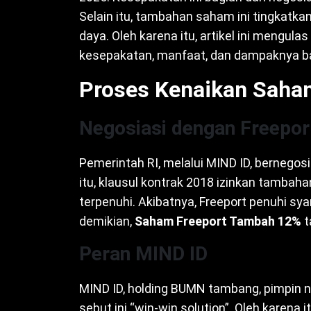
Selain itu, tambahan saham ini tingkatk
daya. Oleh karena itu, artikel ini mengulas
kesepakatan, manfaat, dan dampaknya ba
Proses Kenaikan Saha
Negosiasi dengan Freep
Pemerintah RI, melalui MIND ID, bernego
itu, klausul kontrak 2018 izinkan tambah
terpenuhi. Akibatnya, Freeport penuhi sy
demikian,
Saham Freeport Tambah 12%
t
Peran MIND ID
MIND ID, holding BUMN tambang, pimpin ne
sebut ini “win-win solution”. Oleh karena 