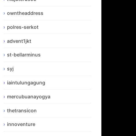
owntheaddress
polres-serkot
advent1jkt
st-bellarminus
syj
iaintulungagung
mercubuanayogya
thetransicon
innoventure