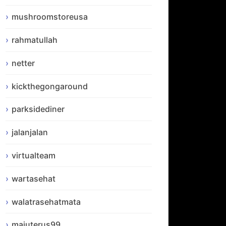
mushroomstoreusa
rahmatullah
netter
kickthegongaround
parksidediner
jalanjalan
virtualteam
wartasehat
walatrasehatmata
majuterus99