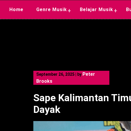
Skip
Home
Genre Musik
Belajar Musik
B
+
+
to
content
Peter
September 26, 2025
|
by
Brooks
Sape Kalimantan Timu
Dayak