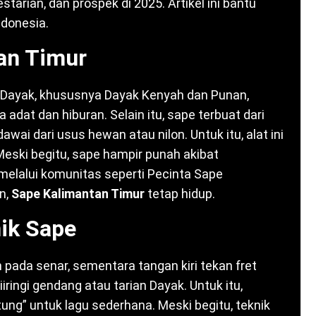
tarian, dan prospek di 2025. Artikel ini bantu
ndonesia.
an Timur
u Dayak, khususnya Dayak Kenyah dan Punan,
adat dan hiburan. Selain itu, sape terbuat dari
awai dari usus hewan atau nilon. Untuk itu, alat ini
Meski begitu, sape hampir punah akibat
 melalui komunitas seperti Pecinta Sape
n,
Sape Kalimantan Timur
tetap hidup.
ik Sape
 pada senar, sementara tangan kiri tekan fret
iiringi gendang atau tarian Dayak. Untuk itu,
tung” untuk lagu sederhana. Meski begitu, teknik