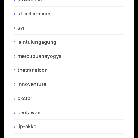
st-bellarminus
syj
iaintulungagung
mercubuanayogya
thetransicon
innoventure
ckstar
ceritawan
lip-akko