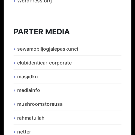
WordPress.org
PARTER MEDIA
sewamobiljogjalepaskunci
clubidenticar-corporate
masjidku
mediainfo
mushroomstoreusa
rahmatullah
netter