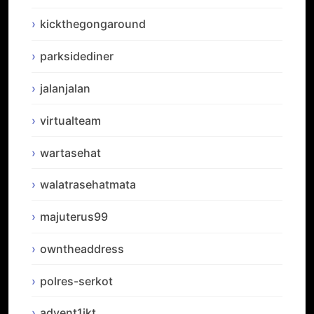
kickthegongaround
parksidediner
jalanjalan
virtualteam
wartasehat
walatrasehatmata
majuterus99
owntheaddress
polres-serkot
advent1jkt