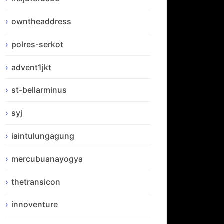
owntheaddress
polres-serkot
advent1jkt
st-bellarminus
syj
iaintulungagung
mercubuanayogya
thetransicon
innoventure