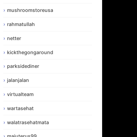
mushroomstoreusa
rahmatullah
netter
kickthegongaround
parksidediner
jalanjalan
virtualteam
wartasehat
walatrasehatmata
majuterus99