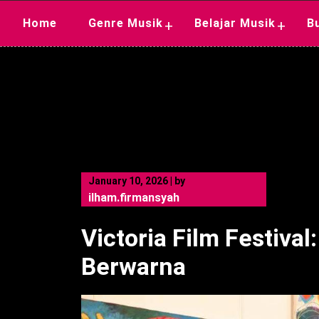
Skip
Home
Genre Musik
Belajar Musik
B
+
+
to
content
January 10, 2026
|
by
ilham.firmansyah
Victoria Film Festiva
Berwarna