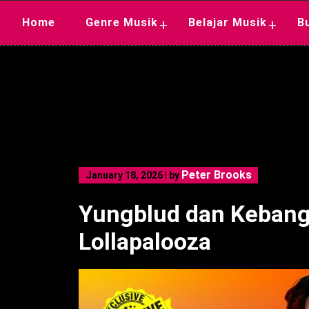
Skip
Home
Genre Musik
Belajar Musik
B
+
+
to
content
Peter Brooks
January 18, 2026
|
by
Yungblud dan Kebang
Lollapalooza