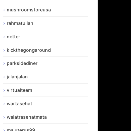
mushroomstoreusa
rahmatullah
netter
kickthegongaround
parksidediner
jalanjalan
virtualteam
wartasehat
walatrasehatmata
majuterus99