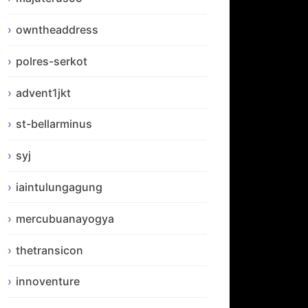
owntheaddress
polres-serkot
advent1jkt
st-bellarminus
syj
iaintulungagung
mercubuanayogya
thetransicon
innoventure