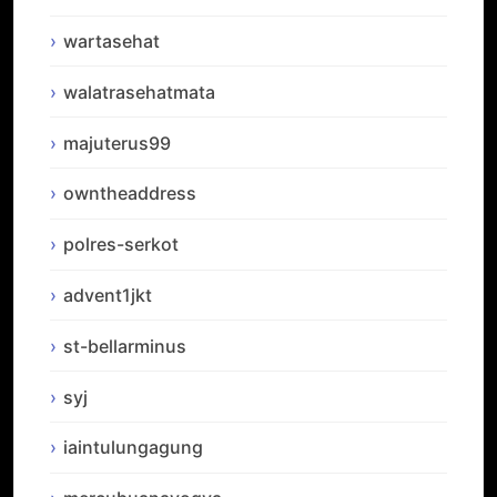
wartasehat
walatrasehatmata
majuterus99
owntheaddress
polres-serkot
advent1jkt
st-bellarminus
syj
iaintulungagung