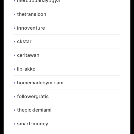
mercubuanayogya
thetransicon
innoventure
ckstar
ceritawan
lip-akko
homemadebymiriam
followergratis
thepicklemiami
smart-money