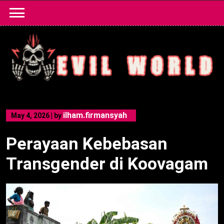
Skip
to
content
ilham.firmansyah
May 4, 2026
|
by
Perayaan Kebebasan
Transgender di Koovagam