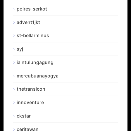
polres-serkot
advent1jkt
st-bellarminus
syj
iaintulungagung
mercubuanayogya
thetransicon
innoventure
ckstar
ceritawan