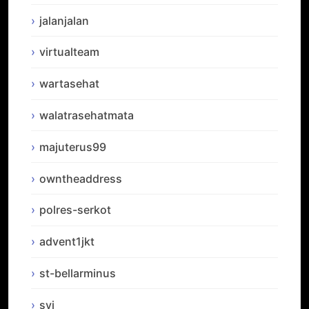
jalanjalan
virtualteam
wartasehat
walatrasehatmata
majuterus99
owntheaddress
polres-serkot
advent1jkt
st-bellarminus
syj