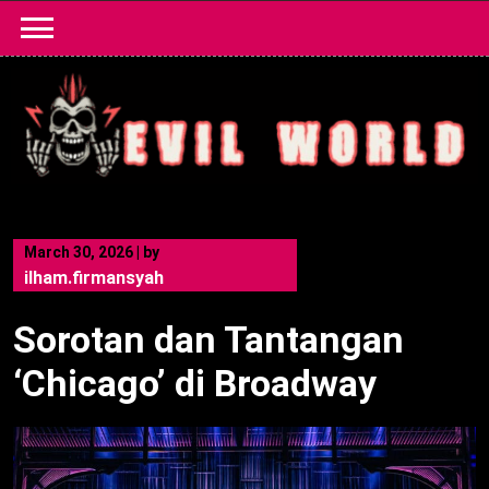
Skip
to
content
March 30, 2026
|
by
ilham.firmansyah
Sorotan dan Tantangan
‘Chicago’ di Broadway