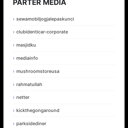
PARTER MEDIA
sewamobiljogjalepaskunci
clubidenticar-corporate
masjidku
mediainfo
mushroomstoreusa
rahmatullah
netter
kickthegongaround
parksidediner