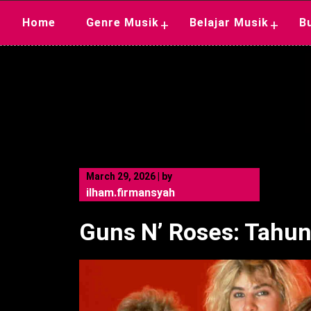
Skip
Home
Genre Musik
Belajar Musik
B
+
+
to
content
March 29, 2026
|
by
ilham.firmansyah
Guns N’ Roses: Tahu