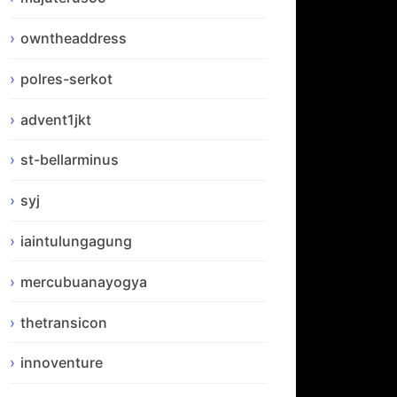
owntheaddress
polres-serkot
advent1jkt
st-bellarminus
syj
iaintulungagung
mercubuanayogya
thetransicon
innoventure