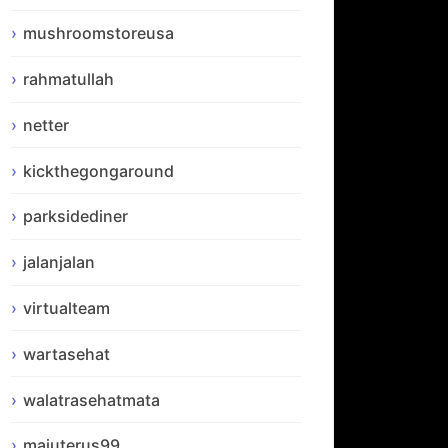
mushroomstoreusa
rahmatullah
netter
kickthegongaround
parksidediner
jalanjalan
virtualteam
wartasehat
walatrasehatmata
majuterus99