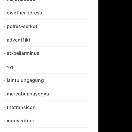
owntheaddress
polres-serkot
advent1jkt
st-bellarminus
syj
iaintulungagung
mercubuanayogya
thetransicon
innoventure