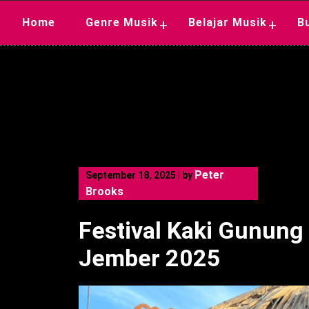
Skip
Home
Genre Musik
Belajar Musik
B
+
+
to
content
Peter
September 18, 2025
|
by
Brooks
Festival Kaki Gunun
Jember 2025