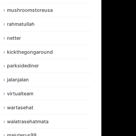
mushroomstoreusa
rahmatullah
netter
kickthegongaround
parksidediner
jalanjalan
virtualteam
wartasehat
walatrasehatmata
majuterus99