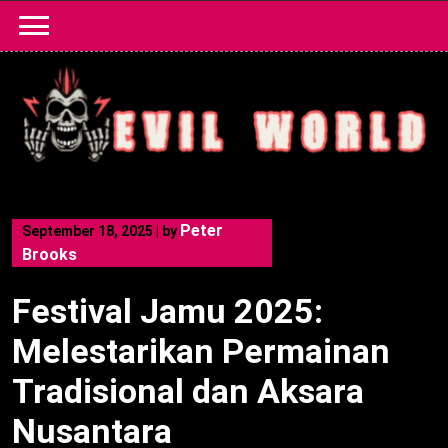
Skip
to
content
Peter
September 18, 2025
|
by
Brooks
Festival Jamu 2025:
Melestarikan Permainan
Tradisional dan Aksara
Nusantara