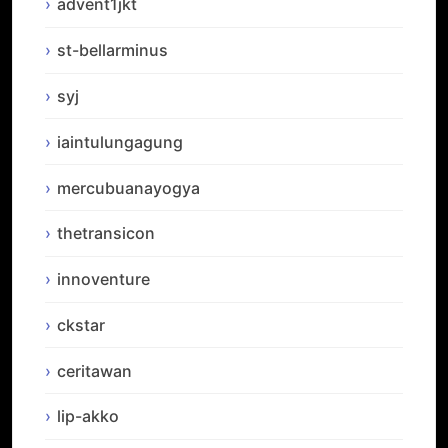
advent1jkt
st-bellarminus
syj
iaintulungagung
mercubuanayogya
thetransicon
innoventure
ckstar
ceritawan
lip-akko