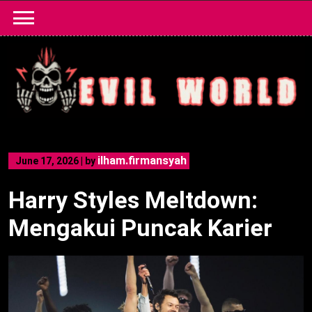
Skip
to
content
ilham.firmansyah
June 17, 2026
|
by
Harry Styles Meltdown:
Mengakui Puncak Karier