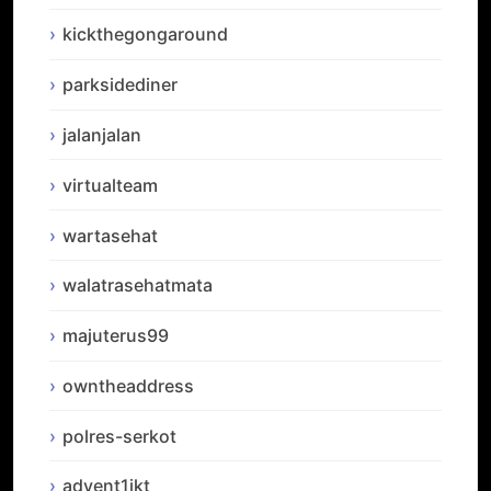
kickthegongaround
parksidediner
jalanjalan
virtualteam
wartasehat
walatrasehatmata
majuterus99
owntheaddress
polres-serkot
advent1jkt