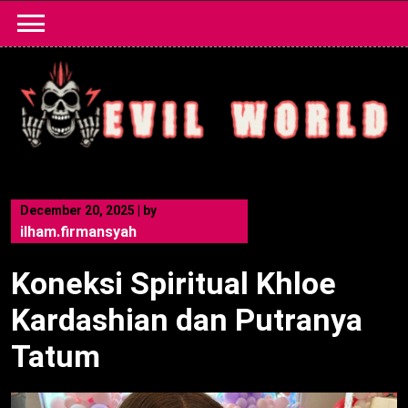
Skip
to
content
December 20, 2025
|
by
ilham.firmansyah
Koneksi Spiritual Khloe
Kardashian dan Putranya
Tatum