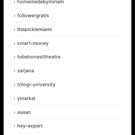
homemadebymiriam
followergratis
thepicklemiami
smart-money
tobehonesttheatre
sarjana
trilogi-university
ymarkel
asean
hey-expert