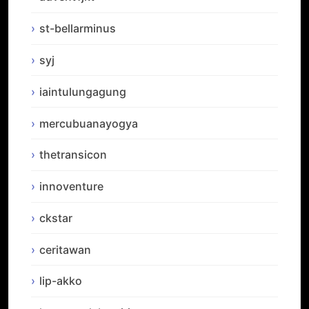
st-bellarminus
syj
iaintulungagung
mercubuanayogya
thetransicon
innoventure
ckstar
ceritawan
lip-akko