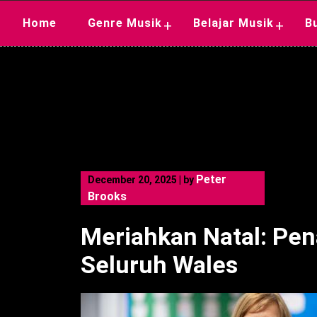
Skip
Home
Genre Musik
Belajar Musik
B
+
+
to
content
Peter
December 20, 2025
|
by
Brooks
Meriahkan Natal: Pen
Seluruh Wales