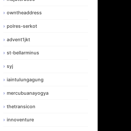
owntheaddress
polres-serkot
advent1jkt
st-bellarminus
syj
iaintulungagung
mercubuanayogya
thetransicon
innoventure