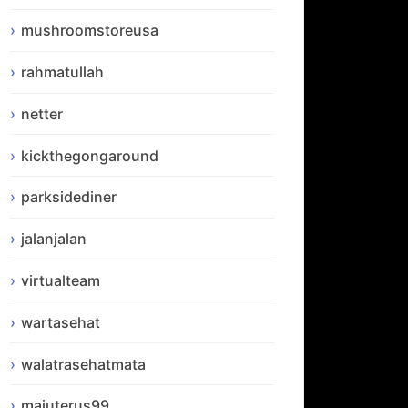
mushroomstoreusa
rahmatullah
netter
kickthegongaround
parksidediner
jalanjalan
virtualteam
wartasehat
walatrasehatmata
majuterus99