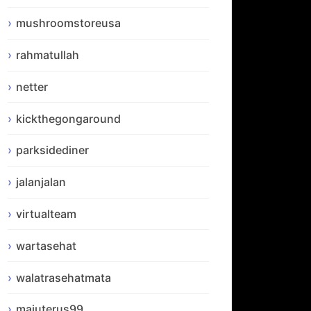
mushroomstoreusa
rahmatullah
netter
kickthegongaround
parksidediner
jalanjalan
virtualteam
wartasehat
walatrasehatmata
majuterus99