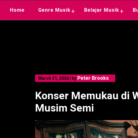
Skip
Home
Genre Musik
Belajar Musik
B
+
+
to
content
Peter Brooks
March 31, 2026
|
by
Konser Memukau di W
Musim Semi