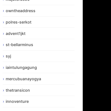
owntheaddress
polres-serkot
advent1jkt
st-bellarminus
syj
iaintulungagung
mercubuanayogya
thetransicon
innoventure