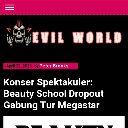
Skip
to
content
Peter Brooks
April 22, 2026
|
by
Konser Spektakuler:
Beauty School Dropout
Gabung Tur Megastar