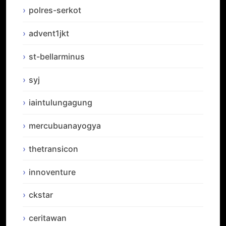
polres-serkot
advent1jkt
st-bellarminus
syj
iaintulungagung
mercubuanayogya
thetransicon
innoventure
ckstar
ceritawan