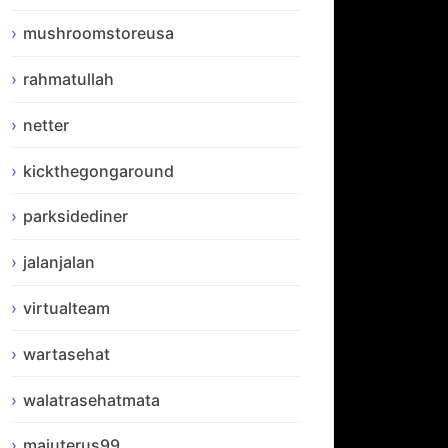
mushroomstoreusa
rahmatullah
netter
kickthegongaround
parksidediner
jalanjalan
virtualteam
wartasehat
walatrasehatmata
majuterus99