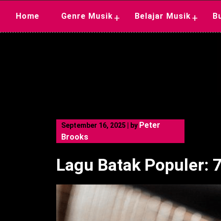
Skip
Home
Genre Musik
Belajar Musik
B
+
+
to
content
Peter
September 16, 2025
|
by
Brooks
Lagu Batak Populer: 