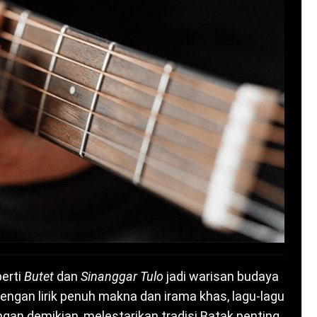
erti
Butet
dan
Sinanggar Tulo
jadi warisan budaya
Dengan lirik penuh makna dan irama khas, lagu-lagu
gan demikian, melestarikan tradisi Batak penting.