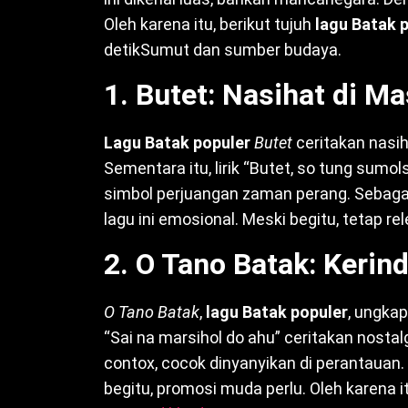
Oleh karena itu, berikut tujuh
lagu Batak 
detikSumut dan sumber budaya.
1. Butet: Nasihat di M
Lagu Batak populer
Butet
ceritakan nasi
Sementara itu, lirik “Butet, so tung sumol
simbol perjuangan zaman perang. Sebagai 
lagu ini emosional. Meski begitu, tetap rel
2. O Tano Batak: Kerin
O Tano Batak
,
lagu Batak populer
, ungkap
“Sai na marsihol do ahu” ceritakan nostalgi
contox, cocok dinyanyikan di perantauan.
begitu, promosi muda perlu. Oleh karena it