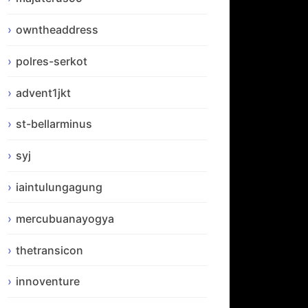
owntheaddress
polres-serkot
advent1jkt
st-bellarminus
syj
iaintulungagung
mercubuanayogya
thetransicon
innoventure