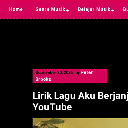
Skip
Home
Genre Musik
Belajar Musik
B
+
+
to
content
Peter
September 20, 2025
|
by
Brooks
Lirik Lagu Aku Berjan
YouTube