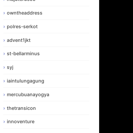
owntheaddress
polres-serkot
advent1jkt
st-bellarminus
syj
iaintulungagung
mercubuanayogya
thetransicon
innoventure