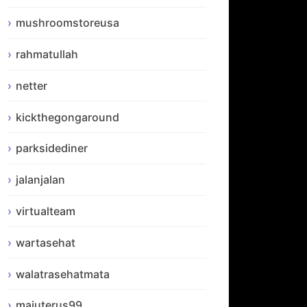
mushroomstoreusa
rahmatullah
netter
kickthegongaround
parksidediner
jalanjalan
virtualteam
wartasehat
walatrasehatmata
majuterus99