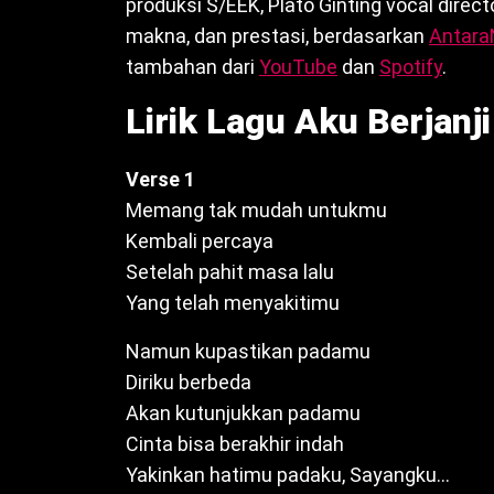
produksi S/EEK, Plato Ginting vocal director
makna, dan prestasi, berdasarkan
Antar
tambahan dari
YouTube
dan
Spotify
.
Lirik Lagu Aku Berjanj
Verse 1
Memang tak mudah untukmu
Kembali percaya
Setelah pahit masa lalu
Yang telah menyakitimu
Namun kupastikan padamu
Diriku berbeda
Akan kutunjukkan padamu
Cinta bisa berakhir indah
Yakinkan hatimu padaku, Sayangku…