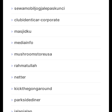
sewamobiljogjalepaskunci
clubidenticar-corporate
masjidku
mediainfo
mushroomstoreusa
rahmatullah
netter
kickthegongaround
parksidediner
jalanjalan