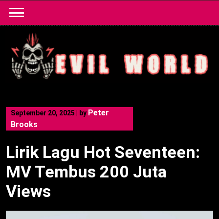
Skip
to
content
Peter
September 20, 2025
|
by
Brooks
Lirik Lagu Hot Seventeen:
MV Tembus 200 Juta
Views