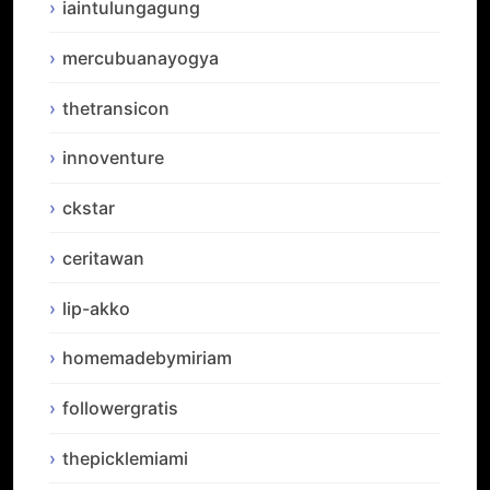
iaintulungagung
mercubuanayogya
thetransicon
innoventure
ckstar
ceritawan
lip-akko
homemadebymiriam
followergratis
thepicklemiami