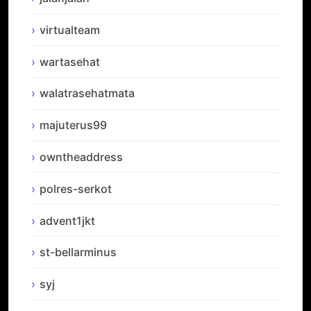
virtualteam
wartasehat
walatrasehatmata
majuterus99
owntheaddress
polres-serkot
advent1jkt
st-bellarminus
syj