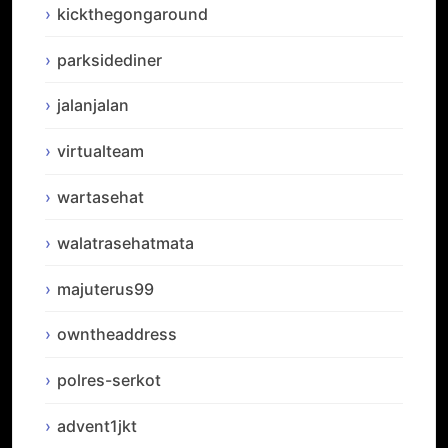
kickthegongaround
parksidediner
jalanjalan
virtualteam
wartasehat
walatrasehatmata
majuterus99
owntheaddress
polres-serkot
advent1jkt