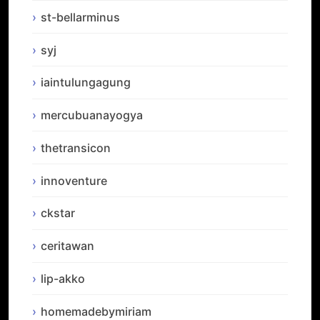
st-bellarminus
syj
iaintulungagung
mercubuanayogya
thetransicon
innoventure
ckstar
ceritawan
lip-akko
homemadebymiriam