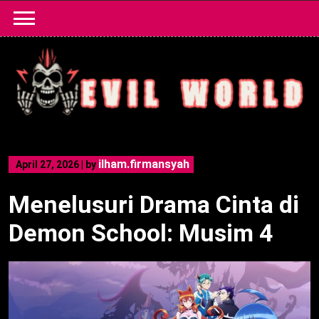
Skip
to
content
ilham.firmansyah
April 27, 2026
|
by
Menelusuri Drama Cinta di
Demon School: Musim 4