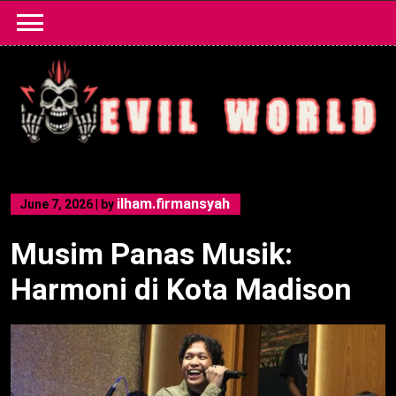
Skip
to
content
ilham.firmansyah
June 7, 2026
|
by
Musim Panas Musik:
Harmoni di Kota Madison