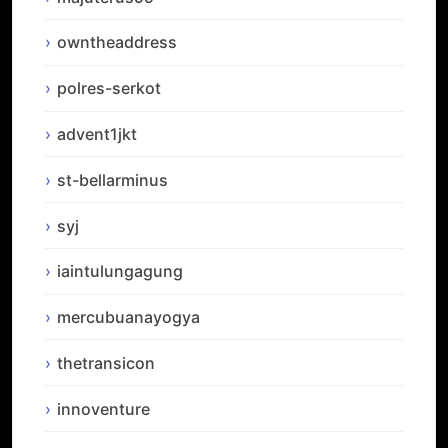
owntheaddress
polres-serkot
advent1jkt
st-bellarminus
syj
iaintulungagung
mercubuanayogya
thetransicon
innoventure