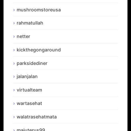
mushroomstoreusa
rahmatullah
netter
kickthegongaround
parksidediner
jalanjalan
virtualteam
wartasehat
walatrasehatmata
majuterus99