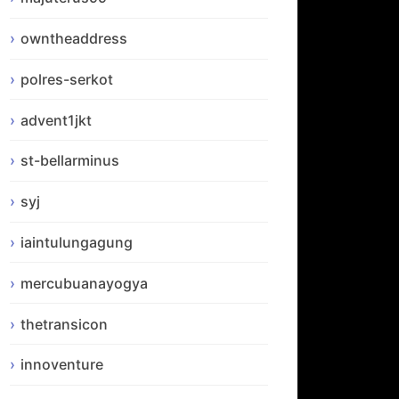
owntheaddress
polres-serkot
advent1jkt
st-bellarminus
syj
iaintulungagung
mercubuanayogya
thetransicon
innoventure