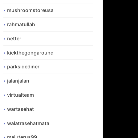
mushroomstoreusa
rahmatullah
netter
kickthegongaround
parksidediner
jalanjalan
virtualteam
wartasehat
walatrasehatmata
majuterus99