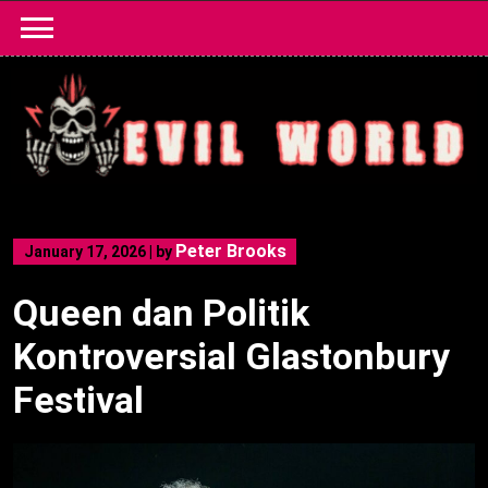
Skip
to
content
Peter Brooks
January 17, 2026
|
by
Queen dan Politik
Kontroversial Glastonbury
Festival