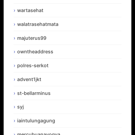
wartasehat
walatrasehatmata
majuterus99
owntheaddress
polres-serkot
advent1jkt
st-bellarminus
syj
iaintulungagung
mercubuanayogya