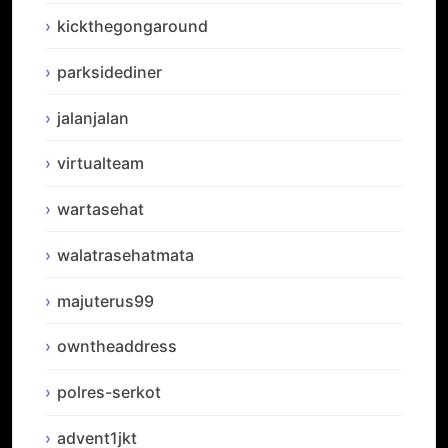
kickthegongaround
parksidediner
jalanjalan
virtualteam
wartasehat
walatrasehatmata
majuterus99
owntheaddress
polres-serkot
advent1jkt