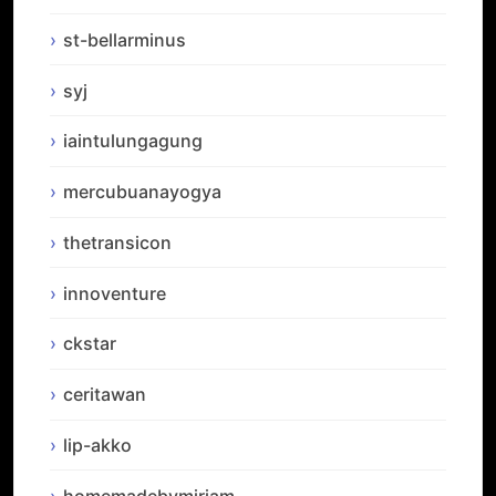
st-bellarminus
syj
iaintulungagung
mercubuanayogya
thetransicon
innoventure
ckstar
ceritawan
lip-akko
homemadebymiriam