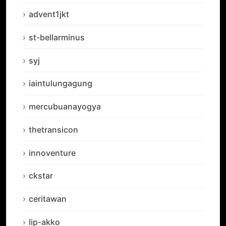
advent1jkt
st-bellarminus
syj
iaintulungagung
mercubuanayogya
thetransicon
innoventure
ckstar
ceritawan
lip-akko