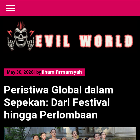
Skip
to
content
ilham.firmansyah
May 30, 2026
|
by
Peristiwa Global dalam
Sepekan: Dari Festival
hingga Perlombaan