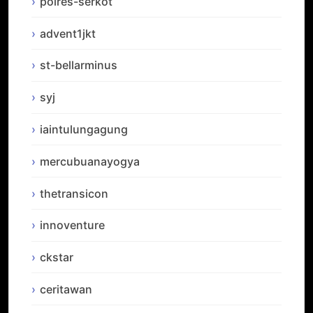
polres-serkot
advent1jkt
st-bellarminus
syj
iaintulungagung
mercubuanayogya
thetransicon
innoventure
ckstar
ceritawan