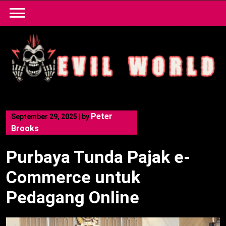
Skip
to
content
Peter
September 29, 2025
|
by
Brooks
Purbaya Tunda Pajak e-
Commerce untuk
Pedagang Online