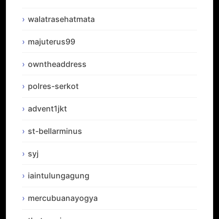
walatrasehatmata
majuterus99
owntheaddress
polres-serkot
advent1jkt
st-bellarminus
syj
iaintulungagung
mercubuanayogya