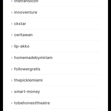
thetransicon
innoventure
ckstar
ceritawan
lip-akko
homemadebymiriam
followergratis
thepicklemiami
smart-money
tobehonesttheatre