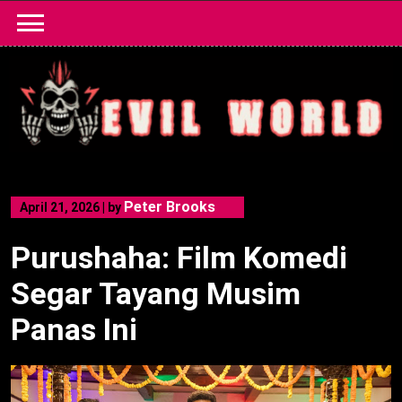
Skip
to
content
Peter Brooks
April 21, 2026
|
by
Purushaha: Film Komedi
Segar Tayang Musim
Panas Ini