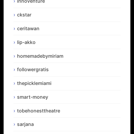
innoventure
ckstar
ceritawan
lip-akko
homemadebymiriam
followergratis
thepicklemiami
smart-money
tobehonesttheatre
sarjana