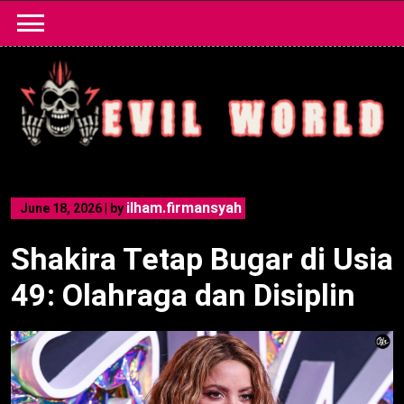
Skip
to
content
ilham.firmansyah
June 18, 2026
|
by
Shakira Tetap Bugar di Usia
49: Olahraga dan Disiplin