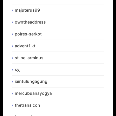
majuterus99
owntheaddress
polres-serkot
advent1jkt
st-bellarminus
syj
iaintulungagung
mercubuanayogya
thetransicon