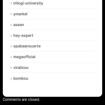
trilogi-university
ymarkel
asean
hey-expert
spabaansuerte
megaofficial
viralizou
bombou
Comments are closed.