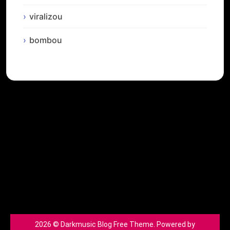
viralizou
bombou
2026 © Darkmusic Blog Free Theme. Powered by