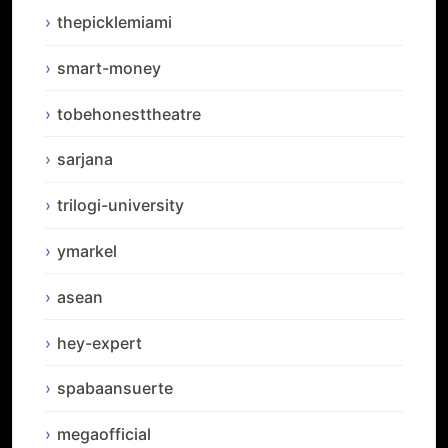
thepicklemiami
smart-money
tobehonesttheatre
sarjana
trilogi-university
ymarkel
asean
hey-expert
spabaansuerte
megaofficial