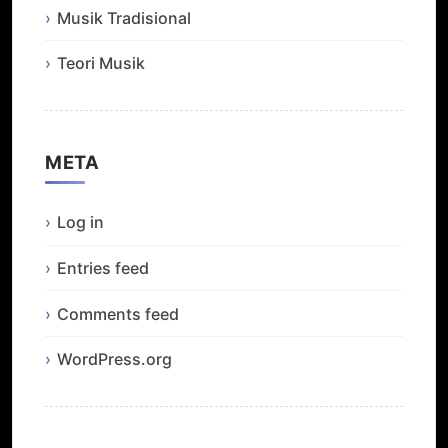
Musik Tradisional
Teori Musik
META
Log in
Entries feed
Comments feed
WordPress.org