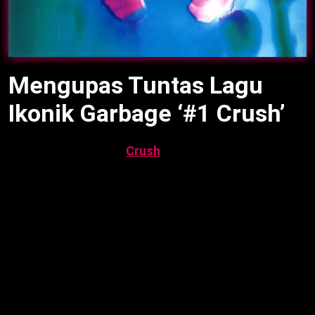
Mengupas Tuntas Lagu
Ikonik Garbage ‘#1 Crush’
Evil-world.com – ‘#1
Crush
‘ dari Garbage tidak hanya
sekadar lagu cinta dengan tema yang gelap, tetapi
juga sebuah karya seni yang berhasil melintasi
batasan waktu.
Lagu ‘#1 Crush’ dari Garbage secara mengejutkan
meraih kesuksesan besar dalam kancah musik
alternatif. Dengan melodi yang memikat dan lirik
yang menggugah emosi, lagu ini menembus batasan