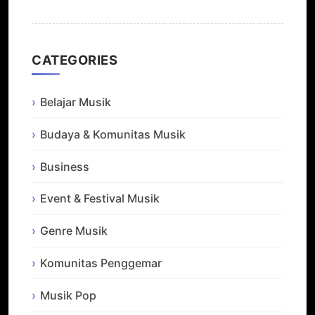
CATEGORIES
Belajar Musik
Budaya & Komunitas Musik
Business
Event & Festival Musik
Genre Musik
Komunitas Penggemar
Musik Pop