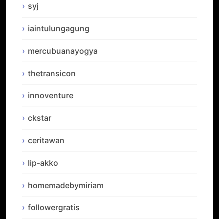
syj
iaintulungagung
mercubuanayogya
thetransicon
innoventure
ckstar
ceritawan
lip-akko
homemadebymiriam
followergratis