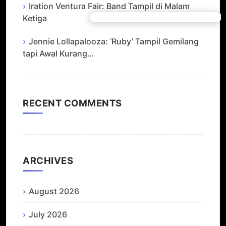
Iration Ventura Fair: Band Tampil di Malam
Ketiga
Jennie Lollapalooza: ‘Ruby’ Tampil Gemilang
tapi Awal Kurang…
RECENT COMMENTS
ARCHIVES
August 2026
July 2026