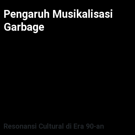
Pengaruh Musikalisasi
Garbage
Garbage dikenal dengan jangkauan musiknya yang
luas, dan ‘#1 Crush’ tidak terkecuali. Band ini
memanfaatkan teknologi studio untuk menciptakan
nuansa suara yang unik, menggabungkan gitar
distorsi dengan elemen elektronik yang
menciptakan suasana yang atmosferik. Teknik
produksi mereka memberi lagu ini kedalaman dan
tekstur yang membuatnya tetap segar di telinga
pendengar modern.
Resonansi Cultural di Era 90-an