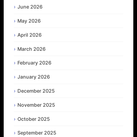
June 2026
May 2026
April 2026
March 2026
February 2026
January 2026
December 2025
November 2025
October 2025
September 2025