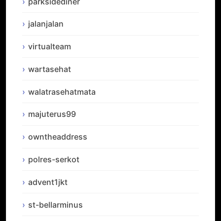
parksidediner
jalanjalan
virtualteam
wartasehat
walatrasehatmata
majuterus99
owntheaddress
polres-serkot
advent1jkt
st-bellarminus